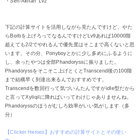
・Sen-Akhan Lv2
下記の計算サイトを活用しながら見たんですけど、やた
らBorbを上げろってなるんですけどLv9あれば10000階
超えても2/2でやれるんで優先度はそこまで高くないと思
います。その分、Ponyboyとかに少し多めにふるように
し、余ったやつは全部Phandoryssに振りました。
Phandoryssをそこそこ上げとくとTranscend後の100階
まで結構早く到達出来るんでおすすめです。
Transcendを数回行って気づいんたんですがidle型だから
と言ってXyliqilに降ればいってわけじゃありませんね。
Phandoryssのほうがむしろ効率がいい気がします（多
分）
【Clicker Heroes】おすすめの計算サイトとその使い